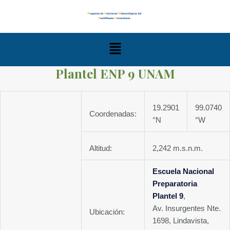
Ir
al
contenido
Menú
Plantel ENP 9 UNAM
19.2901
99.0740
Coordenadas:
°N
°W
Altitud:
2,242 m.s.n.m.
Escuela Nacional
Preparatoria
Plantel 9
,
Av. Insurgentes Nte.
Ubicación:
1698, Lindavista,