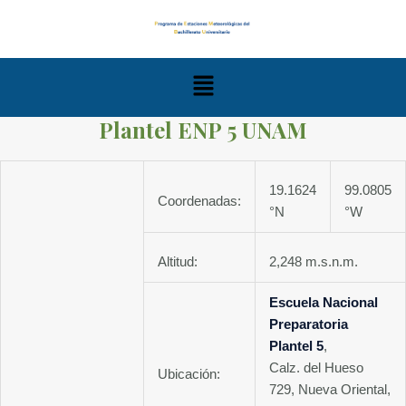
Ir
al
contenido
Menú
Plantel ENP 5 UNAM
19.1624
99.0805
Coordenadas:
°N
°W
Altitud:
2,248 m.s.n.m.
Escuela Nacional
Preparatoria
Plantel 5
,
Calz. del Hueso
Ubicación:
729, Nueva Oriental,